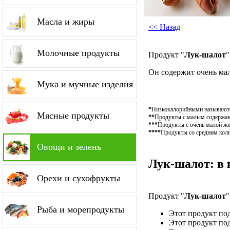
Масла и жиры
<< Назад
Молочные продукты
Продукт "
Лук-шалот
"
Он содержит очень ма
Мука и мучные изделия
*
Низкокалорийными называются
Мясные продукты
**
Продукты с малым содержание
***
Продукты с очень малой жи
****
Продукты со средним коли
Овощи и зелень
Лук-шалот: в 
Орехи и сухофрукты
Продукт "
Лук-шалот
"
Рыба и морепродукты
Этот продукт по
Этот продукт по