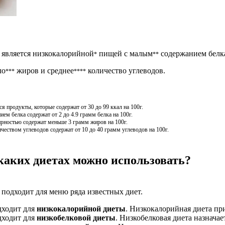
 является низкокалорийной
пищей с малым
содержанием белк
*
**
ло
жиров и среднее
количество углеводов.
***
****
 продукты, которые содержат от 30 до 99 ккал на 100г.
м белка содержат от 2 до 4.9 грамм белка на 100г.
рностью содержат меньше 3 грамм жиров на 100г.
чеством углеводов содержат от 10 до 40 грамм углеводов на 100г.
каких диетах можно использовать?
 подходит для меню ряда известных диет.
дходит для
низкокалорийной диеты
. Низкокалорийная диета пр
дходит для
низкобелковой диеты
. Низкобелковая диета назначае