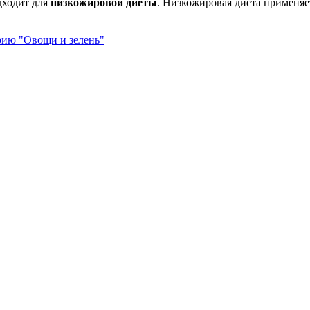
дходит для
низкожировой диеты
. Низкожировая диета применяе
рию "Овощи и зелень"