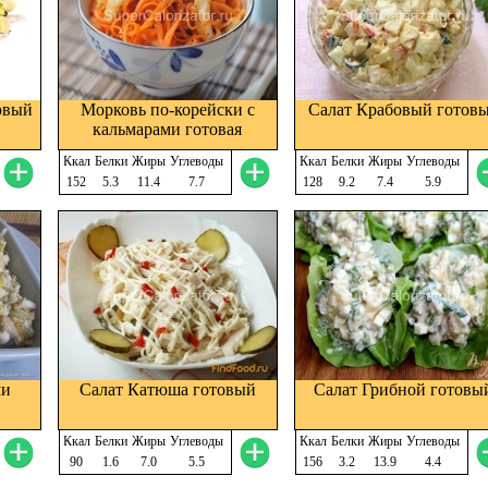
овый
Морковь по-корейски с
Салат Крабовый готов
кальмарами готовая
Ккал
Белки
Жиры
Углеводы
Ккал
Белки
Жиры
Углеводы
152
5.3
11.4
7.7
128
9.2
7.4
5.9
ми
Салат Катюша готовый
Салат Грибной готовы
Ккал
Белки
Жиры
Углеводы
Ккал
Белки
Жиры
Углеводы
90
1.6
7.0
5.5
156
3.2
13.9
4.4