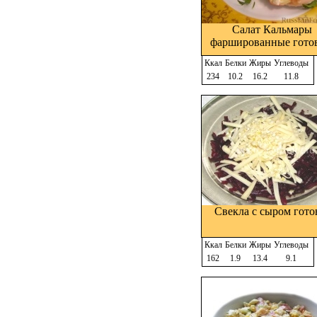
Салат Кальмары
фаршированные гото
Ккал
Белки
Жиры
Углеводы
234
10.2
16.2
11.8
Свекла с сыром гото
Ккал
Белки
Жиры
Углеводы
162
1.9
13.4
9.1