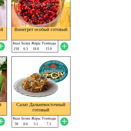
ый
Винегрет особый готовый
Ккал
Белки
Жиры
Углеводы
218
6.3
18.8
15.9
й
Салат Дальневосточный
готовый
Ккал
Белки
Жиры
Углеводы
59
0.6
3.1
7.3