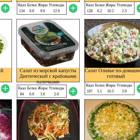
Ккал
Белки
Жиры
Углеводы
Ккал
Белки
Жиры
Углеводы
134
0.0
9.0
12.9
128
6.2
10.2
2.3
ий
Салат из морской капусты
Салат Оливье по-домашн
Диетический с крабовыми
готовый
палочками
Ккал
Белки
Жиры
Углеводы
Ккал
Белки
Жиры
Углеводы
187
5.1
16.5
3.9
84
6.0
3.0
2.0