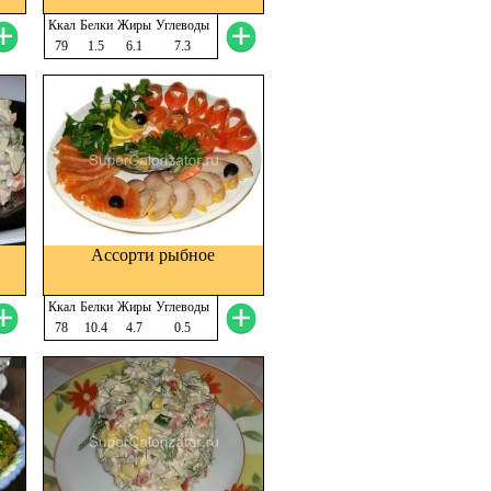
Ккал
Белки
Жиры
Углеводы
79
1.5
6.1
7.3
Ассорти рыбное
Ккал
Белки
Жиры
Углеводы
78
10.4
4.7
0.5