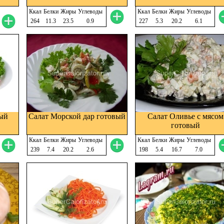
Ккал
Белки
Жиры
Углеводы
Ккал
Белки
Жиры
Углеводы
264
11.3
23.5
0.9
227
5.3
20.2
6.1
вый
Салат Морской дар готовый
Салат Оливье с мясом
готовый
Ккал
Белки
Жиры
Углеводы
Ккал
Белки
Жиры
Углеводы
239
7.4
20.2
2.6
198
5.4
16.7
7.0