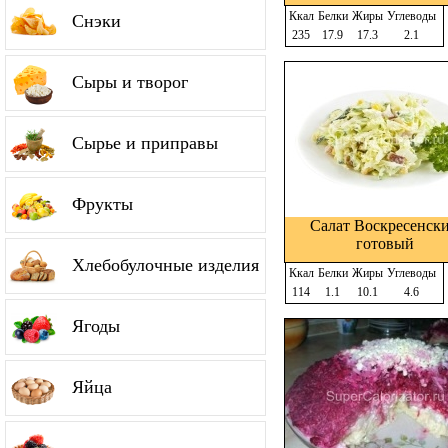
Ккал
Белки
Жиры
Углеводы
Снэки
235
17.9
17.3
2.1
Сыры и творог
Сырье и приправы
Фрукты
Салат Воскресенск
готовый
Хлебобулочные изделия
Ккал
Белки
Жиры
Углеводы
114
1.1
10.1
4.6
Ягоды
Яйца