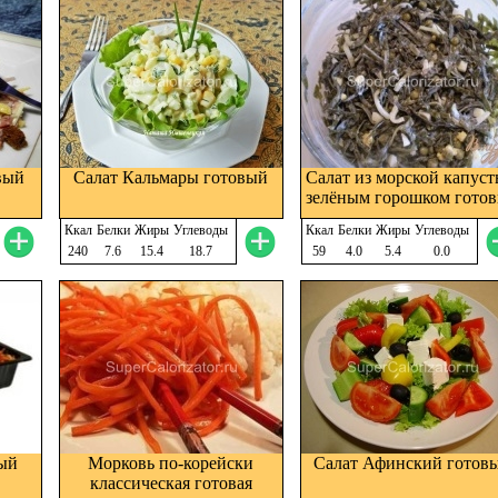
вый
Салат Кальмары готовый
Салат из морской капуст
зелёным горошком гото
Ккал
Белки
Жиры
Углеводы
Ккал
Белки
Жиры
Углеводы
240
7.6
15.4
18.7
59
4.0
5.4
0.0
вый
Морковь по-корейски
Салат Афинский готов
классическая готовая