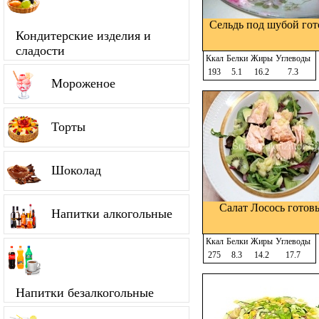
Сельдь под шубой гот
Кондитерские изделия и
сладости
Ккал
Белки
Жиры
Углеводы
193
5.1
16.2
7.3
Мороженое
Торты
Шоколад
Салат Лосось готов
Напитки алкогольные
Ккал
Белки
Жиры
Углеводы
275
8.3
14.2
17.7
Напитки безалкогольные