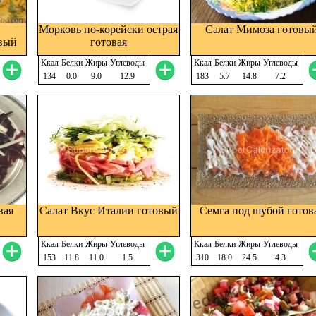
Морковь по-корейски острая
Салат Мимоза готовы
вый
готовая
Ккал
Белки
Жиры
Углеводы
Ккал
Белки
Жиры
Углеводы
134
0.0
9.0
12.9
183
5.7
14.8
7.2
вая
Салат Вкус Италии готовый
Семга под шубой готов
Ккал
Белки
Жиры
Углеводы
Ккал
Белки
Жиры
Углеводы
153
11.8
11.0
1.5
310
18.0
24.5
4.3