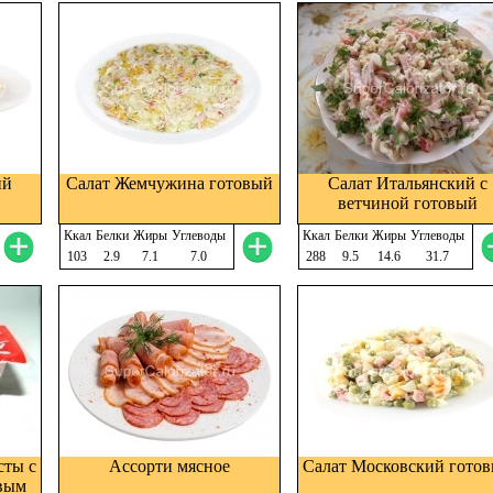
ий
Салат Жемчужина готовый
Салат Итальянский с
ветчиной готовый
Ккал
Белки
Жиры
Углеводы
Ккал
Белки
Жиры
Углеводы
103
2.9
7.1
7.0
288
9.5
14.6
31.7
сты с
Ассорти мясное
Салат Московский гото
евым