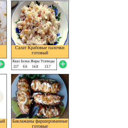
Салат Крабовые палочки
готовый
Ккал
Белки
Жиры
Углеводы
217
6.6
14.8
13.7
вый
Баклажаны фаршированные
готовые