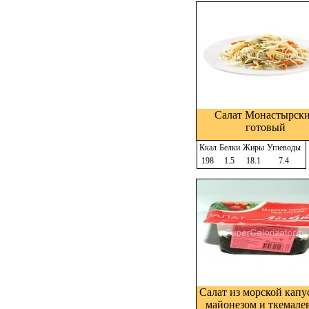
Салат Монастырск
готовый
Ккал
Белки
Жиры
Углеводы
198
1.5
18.1
7.4
Салат из морской капу
майонезом и ткемал