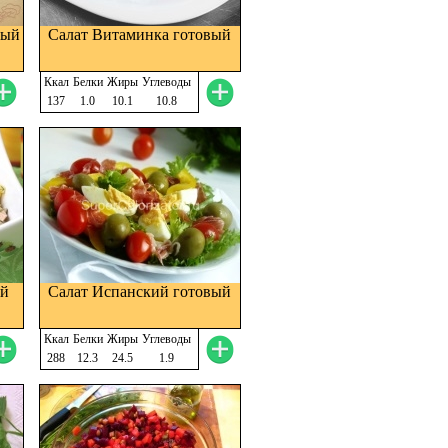
вый
Салат Витаминка готовый
Ккал
Белки
Жиры
Углеводы
137
1.0
10.1
10.8
ой
Салат Испанский готовый
Ккал
Белки
Жиры
Углеводы
288
12.3
24.5
1.9