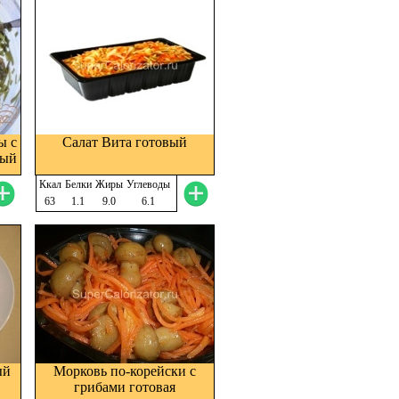
ы с
Салат Вита готовый
вый
Ккал
Белки
Жиры
Углеводы
63
1.1
9.0
6.1
ый
Морковь по-корейски с
грибами готовая