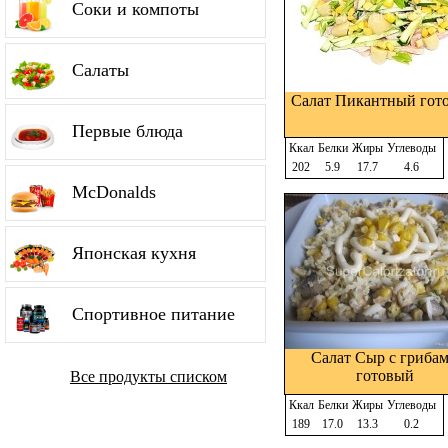
Соки и компоты
Салаты
Салат Пикантный гот
Первые блюда
Ккал
Белки
Жиры
Углеводы
202
5.9
17.7
4.6
McDonalds
Японская кухня
Спортивное питание
Салат Сыр с гриба
готовый
Все продукты списком
Ккал
Белки
Жиры
Углеводы
189
17.0
13.3
0.2