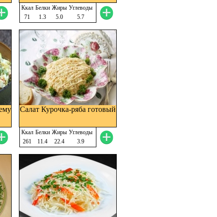
Ккал
Белки
Жиры
Углеводы
71
1.3
5.0
5.7
ему
Салат Курочка-ряба готовый
Ккал
Белки
Жиры
Углеводы
261
11.4
22.4
3.9