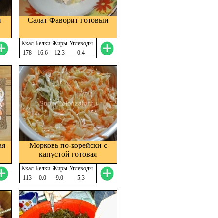
й
Салат Фаворит готовый
Ккал
Белки
Жиры
Углеводы
178
16.6
12.3
0.4
ая
Морковь по-корейски с
капустой готовая
Ккал
Белки
Жиры
Углеводы
113
0.0
9.0
5.3