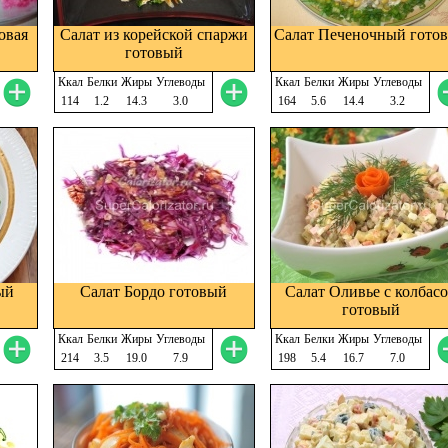
овая
Салат из корейской спаржи
Салат Печеночный гото
готовый
Ккал
Белки
Жиры
Углеводы
Ккал
Белки
Жиры
Углеводы
114
1.2
14.3
3.0
164
5.6
14.4
3.2
ый
Салат Бордо готовый
Салат Оливье с колбас
готовый
Ккал
Белки
Жиры
Углеводы
Ккал
Белки
Жиры
Углеводы
214
3.5
19.0
7.9
198
5.4
16.7
7.0