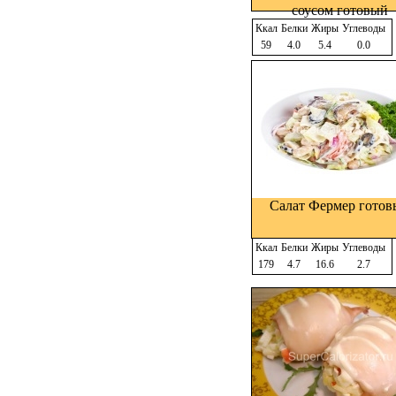
соусом готовый
Ккал
Белки
Жиры
Углеводы
59
4.0
5.4
0.0
Салат Фермер гото
Ккал
Белки
Жиры
Углеводы
179
4.7
16.6
2.7