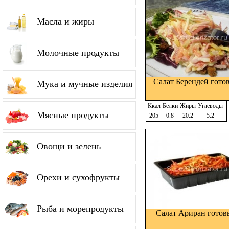
Масла и жиры
Молочные продукты
Салат Берендей гото
Мука и мучные изделия
Ккал
Белки
Жиры
Углеводы
Мясные продукты
205
0.8
20.2
5.2
Овощи и зелень
Орехи и сухофрукты
Рыба и морепродукты
Салат Ариран гото