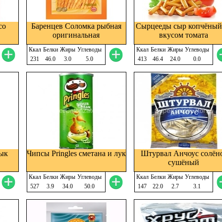
со
Баренцев Соломка рыбная
Сырцееды сыр копчёный
оригинальная
вкусом томата
Ккал
Белки
Жиры
Углеводы
Ккал
Белки
Жиры
Углеводы
231
46.0
3.0
5.0
413
46.4
24.0
0.0
зык
Чипсы Pringles сметана и лук
Штурвал Анчоус солён
сушёный
Ккал
Белки
Жиры
Углеводы
Ккал
Белки
Жиры
Углеводы
527
3.9
34.0
50.0
147
22.0
2.7
3.1