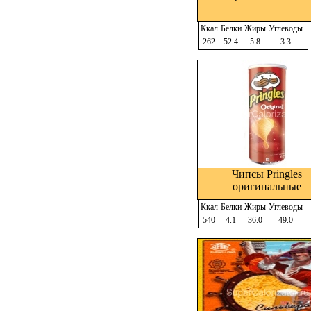
Ккал
Белки
Жиры
Углеводы
262
52.4
5.8
3.3
Чипсы Pringles
оригинальные
Ккал
Белки
Жиры
Углеводы
540
4.1
36.0
49.0