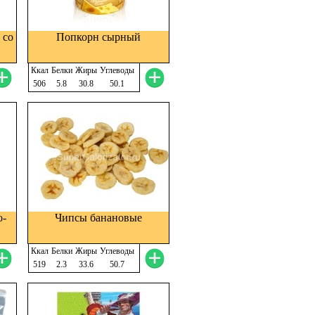
 со
Попкорн сырный
Ккал
Белки
Жиры
Углеводы
506
5.8
30.8
50.1
о-
Чипсы банановые
Ккал
Белки
Жиры
Углеводы
519
2.3
33.6
50.7