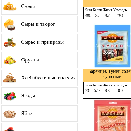
Снэки
Ккал
Белки
Жиры
Углеводы
401
5.3
8.7
76.1
Сыры и творог
Сырье и приправы
Фрукты
Баренцев Тунец солё
сушёный
Хлебобулочные изделия
Ккал
Белки
Жиры
Углеводы
234
57.8
0.3
0.0
Ягоды
Яйца