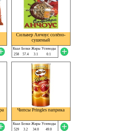
Сильвер Анчоус солёно-
сушеный
Ккал
Белки
Жиры
Углеводы
258
57.4
3.1
0.1
ра
Чипсы Pringles паприка
Ккал
Белки
Жиры
Углеводы
529
3.2
34.0
49.0