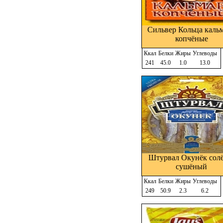
Сильвер Кольца каль
копчёные
Ккал
Белки
Жиры
Углеводы
241
45.0
1.0
13.0
Штурвал Окунёк сол
сушёный
Ккал
Белки
Жиры
Углеводы
249
50.9
2.3
6.2