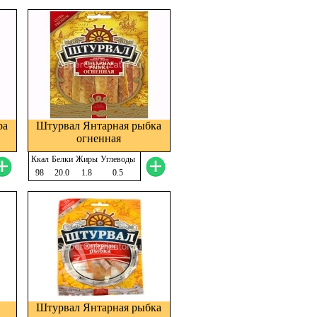
ра
Штурвал Янтарная рыбка
огненная
Ккал
Белки
Жиры
Углеводы
98
20.0
1.8
0.5
Штурвал Янтарная рыбка