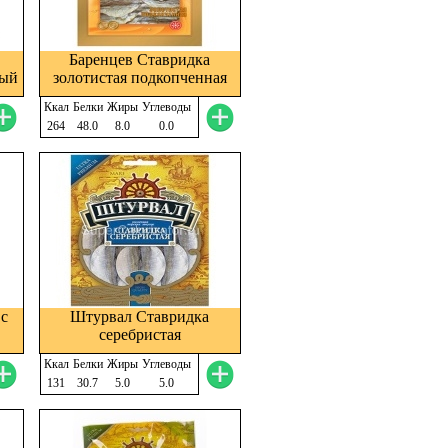
й
Баренцев Ставридка
ный
золотистая подкопченная
Ккал
Белки
Жиры
Углеводы
264
48.0
8.0
0.0
 с
Штурвал Ставридка
серебристая
Ккал
Белки
Жиры
Углеводы
131
30.7
5.0
5.0