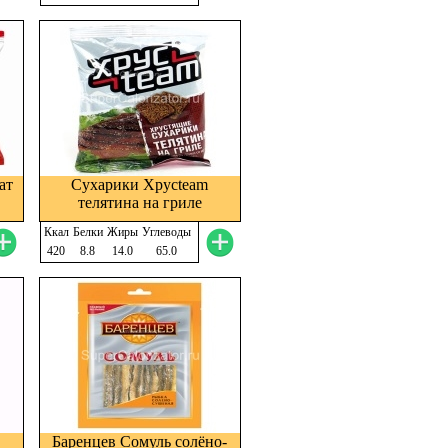
ат
Сухарики Хрусteam
телятина на гриле
Ккал
Белки
Жиры
Углеводы
420
8.8
14.0
65.0
Баренцев Сомуль солёно-