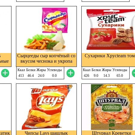
s
Сырцееды сыр копчёный со
Сухарики Хрусteam том
ьные
вкусом чеснока и укропа
Ккал
Белки
Жиры
Углеводы
Ккал
Белки
Жиры
Углеводы
413
46.4
24.0
0.0
426
9.0
14.3
65.0
сатик
Чипсы Lays шашлык
Штурвал Креветки