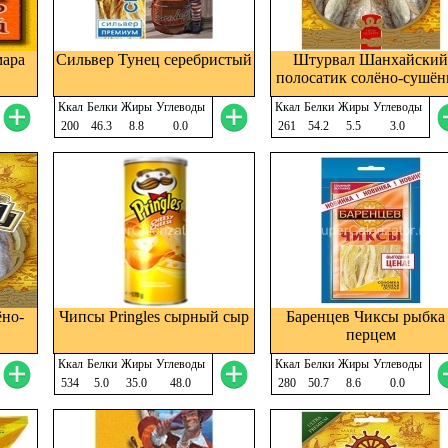
мара
Сильвер Тунец серебристый
Штурвал Шанхайски
полосатик солёно-сушё
Ккал
Белки
Жиры
Углеводы
Ккал
Белки
Жиры
Углеводы
200
46.3
8.8
0.0
261
54.2
5.5
3.0
ёно-
Чипсы Pringles сырный сыр
Баренцев Чиксы рыбка
перцем
Ккал
Белки
Жиры
Углеводы
Ккал
Белки
Жиры
Углеводы
534
5.0
35.0
48.0
280
50.7
8.6
0.0