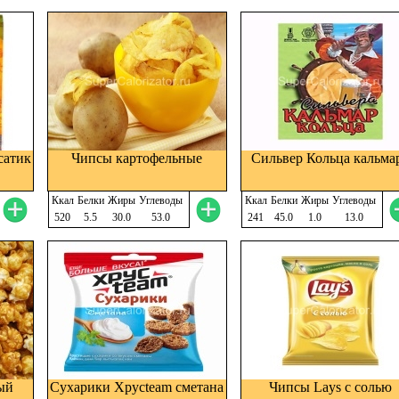
сатик
Чипсы картофельные
Сильвер Кольца кальма
Ккал
Белки
Жиры
Углеводы
Ккал
Белки
Жиры
Углеводы
520
5.5
30.0
53.0
241
45.0
1.0
13.0
ый
Сухарики Хрусteam сметана
Чипсы Lays с солью