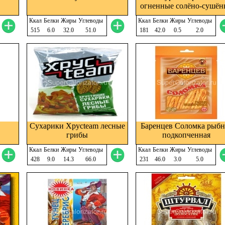
огненные солёно-сушён
Ккал
Белки
Жиры
Углеводы
Ккал
Белки
Жиры
Углеводы
515
6.0
32.0
51.0
181
42.0
0.5
2.0
Сухарики Хрусteam лесные
Баренцев Соломка рыбн
грибы
подкопченная
Ккал
Белки
Жиры
Углеводы
Ккал
Белки
Жиры
Углеводы
428
9.0
14.3
66.0
231
46.0
3.0
5.0