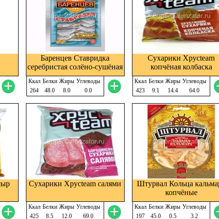
Баренцев Ставридка
Сухарики Хрусteam
серебристая солёно-сушёная
копчёная колбаска
Ккал
Белки
Жиры
Углеводы
Ккал
Белки
Жиры
Углеводы
264
48.0
8.0
0.0
423
9.1
14.4
64.0
сыр
Сухарики Хрусteam салями
Штурвал Кольца кальма
копчёные
Ккал
Белки
Жиры
Углеводы
Ккал
Белки
Жиры
Углеводы
425
8.5
12.0
69.0
197
45.0
0.5
3.2