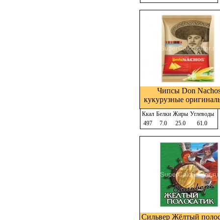
Чипсы Don Nacho
кукурузные оригинал
Ккал
Белки
Жиры
Углеводы
497
7.0
25.0
61.0
Сильвер Жёлтый поло