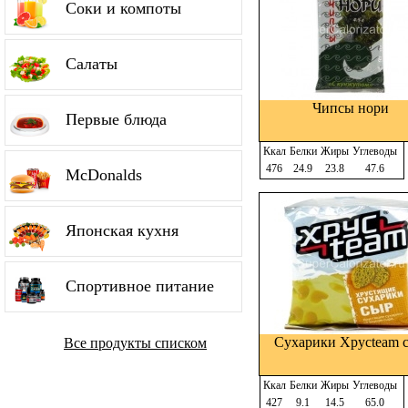
Соки и компоты
Салаты
Чипсы нори
Первые блюда
Ккал
Белки
Жиры
Углеводы
476
24.9
23.8
47.6
McDonalds
Японская кухня
Спортивное питание
Сухарики Хрусteam 
Все продукты списком
Ккал
Белки
Жиры
Углеводы
427
9.1
14.5
65.0