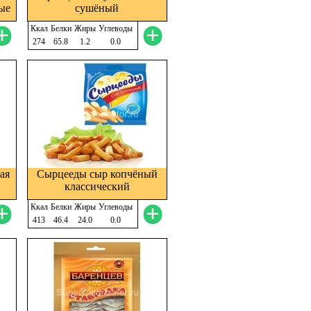
ые
сушёный
Ккал
Белки
Жиры
Углеводы
274
65.8
1.2
0.0
ая
Сырцееды сыр копчёный
классический
Ккал
Белки
Жиры
Углеводы
413
46.4
24.0
0.0