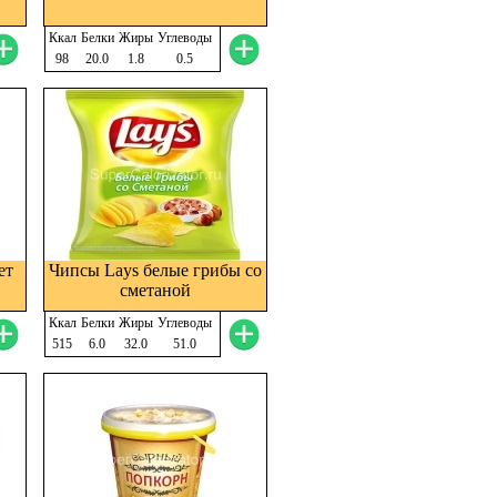
Ккал
Белки
Жиры
Углеводы
98
20.0
1.8
0.5
ет
Чипсы Lays белые грибы со
сметаной
Ккал
Белки
Жиры
Углеводы
515
6.0
32.0
51.0