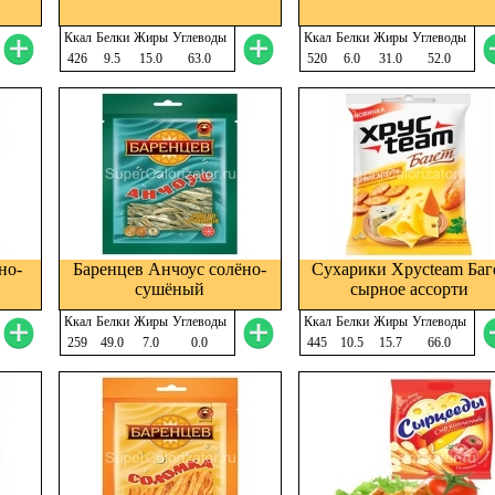
Ккал
Белки
Жиры
Углеводы
Ккал
Белки
Жиры
Углеводы
426
9.5
15.0
63.0
520
6.0
31.0
52.0
но-
Баренцев Анчоус солёно-
Сухарики Хрусteam Баг
сушёный
сырное ассорти
Ккал
Белки
Жиры
Углеводы
Ккал
Белки
Жиры
Углеводы
259
49.0
7.0
0.0
445
10.5
15.7
66.0