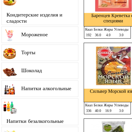
Кондитерские изделия и
Баренцев Креветка 
сладости
специями
Ккал
Белки
Жиры
Углеводы
Мороженое
192
36.0
4.0
3.0
Торты
Шоколад
Напитки алкогольные
Сильвер Морской я
Ккал
Белки
Жиры
Углеводы
336
40.0
16.9
3.0
Напитки безалкогольные