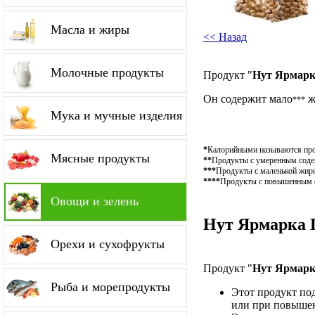
Масла и жиры
<< Назад
Молочные продукты
Продукт "
Нут Ярмарк
Он содержит мало
ж
***
Мука и мучные изделия
*
Калорийными называются проду
Мясные продукты
**
Продукты с умеренным содер
***
Продукты с маленькой жирн
****
Продукты с повышенным со
Овощи и зелень
Нут Ярмарка П
Орехи и сухофрукты
Продукт "
Нут Ярмарк
Рыба и морепродукты
Этот продукт по
или при повышен