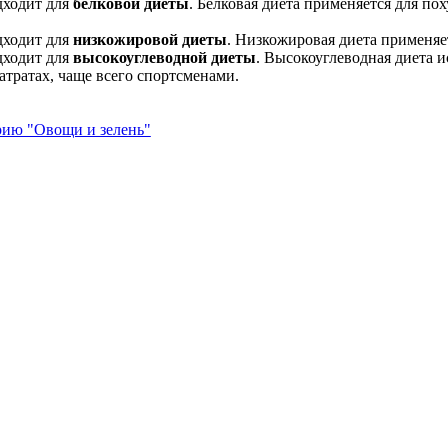
дходит для
белковой диеты
. Белковая диета применяется для по
дходит для
низкожировой диеты
. Низкожировая диета применяе
дходит для
высокоуглеводной диеты
. Высокоуглеводная диета 
атратах, чаще всего спортсменами.
рию "Овощи и зелень"