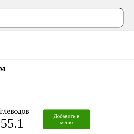
ум
глеводов
Добавить в
55.1
меню