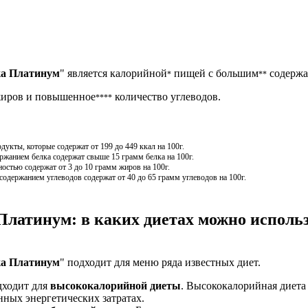
а Платинум
" является калорийной
пищей с большим
содержа
*
**
иров и повышенное
количество углеводов.
****
кты, которые содержат от 199 до 449 ккал на 100г.
жанием белка содержат свыше 15 грамм белка на 100г.
остью содержат от 3 до 10 грамм жиров на 100г.
держанием углеводов содержат от 40 до 65 грамм углеводов на 100г.
латинум: в каких диетах можно исполь
а Платинум
" подходит для меню ряда известных диет.
дходит для
высококалорийной диеты
. Высококалорийная диета 
ных энергетических затратах.