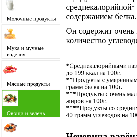
среднекалорийной
*
содержанием белка.
Молочные продукты
Он содержит очень
количество углевод
Мука и мучные
изделия
*
Среднекалорийными назы
до 199 ккал на 100г.
**
Продукты с умеренным 
Мясные продукты
грамм белка на 100г.
***
Продукты с очень ма
жиров на 100г.
****
Продукты со средним
Овощи и зелень
40 грамм углеводов на 10
Чечевица варён