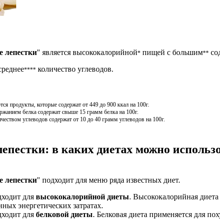
 лепестки
" является высококалорийной
пищей с большим
со
*
**
среднее
количество углеводов.
****
я продукты, которые содержат от 449 до 900 ккал на 100г.
жанием белка содержат свыше 15 грамм белка на 100г.
чеством углеводов содержат от 10 до 40 грамм углеводов на 100г.
пестки: в каких диетах можно использ
 лепестки
" подходит для меню ряда известных диет.
дходит для
высококалорийной диеты
. Высококалорийная диета 
ных энергетических затратах.
дходит для
белковой диеты
. Белковая диета применяется для по