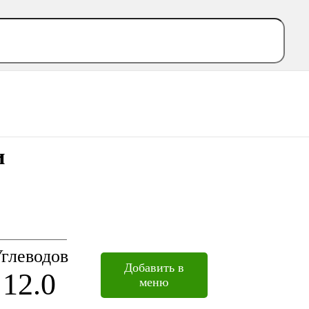
и
глеводов
Добавить в
12.0
меню