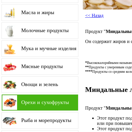
Масла и жиры
<< Назад
Молочные продукты
Продукт "
Миндальные
Он содержит жиров и 
Мука и мучные изделия
*
Высококалорийными называютс
Мясные продукты
**
Продукты с умеренным содер
****
Продукты со средним коли
Овощи и зелень
Миндальные ле
Орехи и сухофрукты
Продукт "
Миндальные
Этот продукт по
Рыба и морепродукты
или при повышен
Этот продукт по