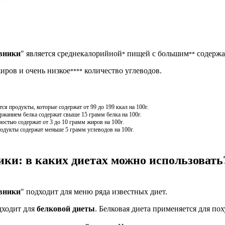
вники
" является среднекалорийной
пищей с большим
содержа
*
**
иров и очень низкое
количество углеводов.
****
я продукты, которые содержат от 99 до 199 ккал на 100г.
жанием белка содержат свыше 15 грамм белка на 100г.
остью содержат от 3 до 10 грамм жиров на 100г.
одукты содержат меньше 5 грамм углеводов на 100г.
ки: в каких диетах можно использовать
вники
" подходит для меню ряда известных диет.
дходит для
белковой диеты
. Белковая диета применяется для по