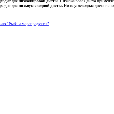
дходит для
низкожировой диеты
. Низкожировая диета применяе
дходит для
низкоуглеводной диеты
. Низкоуглеводная диета испо
орию "Рыба и морепродукты"