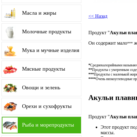
Масла и жиры
<< Назад
Молочные продукты
Продукт "
Акульи пла
Он содержит мало
ж
***
Мука и мучные изделия
*
Среднекалорийными называютс
Мясные продукты
**
Продукты с умеренным содер
***
Продукты с маленькой жирн
****
Очень низкоуглеводные пр
Овощи и зелень
Акульи плавни
Орехи и сухофрукты
Продукт "
Акульи пла
Рыба и морепродукты
Этот продукт по
массы.