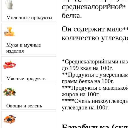
среднекалорийной
*
белка.
Молочные продукты
Он содержит мало
*
количество углевод
Мука и мучные
изделия
*
Среднекалорийными назы
до 199 ккал на 100г.
**
Продукты с умеренным
Мясные продукты
грамм белка на 100г.
***
Продукты с маленькой
жиров на 100г.
****
Очень низкоуглевод
Овощи и зелень
углеводов на 100г.
Барабулька (сул