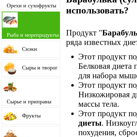
Орехи и сухофрукты
использовать?
Продукт "
Барабуль
Рыба и морепродукты
ряда известных диет
Снэки
Этот продукт п
Белковая диета 
Сыры и творог
для набора мыш
Этот продукт п
Низкожировая д
Сырье и приправы
массы тела.
Этот продукт п
Фрукты
диеты
. Низкоуг
похудения, сбро