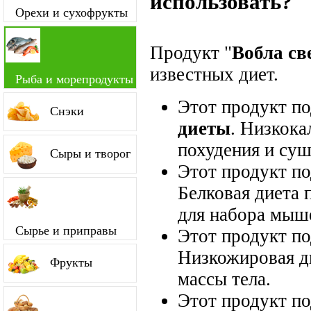
использовать?
Орехи и сухофрукты
Продукт "
Вобла св
известных диет.
Рыба и морепродукты
Этот продукт п
Снэки
диеты
. Низкока
похудения и суш
Сыры и творог
Этот продукт п
Белковая диета 
для набора мыш
Сырье и приправы
Этот продукт п
Низкожировая д
Фрукты
массы тела.
Этот продукт п