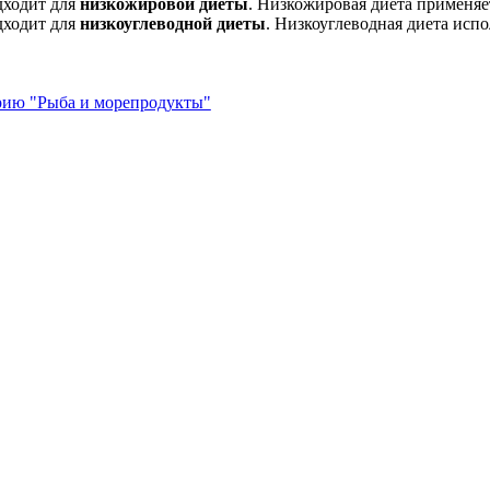
дходит для
низкожировой диеты
. Низкожировая диета применяе
дходит для
низкоуглеводной диеты
. Низкоуглеводная диета испо
орию "Рыба и морепродукты"