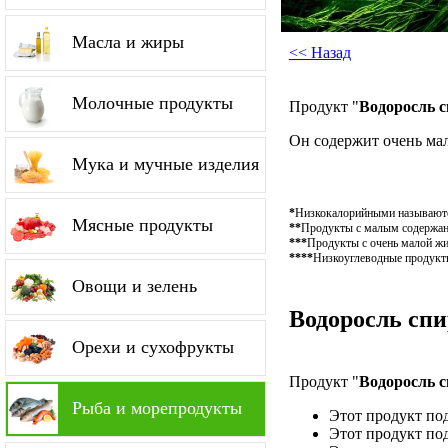
Масла и жиры
<< Назад
Молочные продукты
Продукт "
Водоросль 
Он содержит очень ма
Мука и мучные изделия
*
Низкокалорийными называются
Мясные продукты
**
Продукты с малым содержание
***
Продукты с очень малой жи
****
Низкоуглеводные продукты
Овощи и зелень
Водоросль спи
Орехи и сухофрукты
Продукт "
Водоросль 
Рыба и морепродукты
Этот продукт по
Этот продукт по