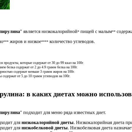
спирулина
" является низкокалорийной
пищей с малым
содержа
*
**
ло
жиров и низкое
количество углеводов.
***
****
 продукты, которые содержат от 30 до 99 ккал на 100г.
м белка содержат от 2 до 4.9 грамм белка на 100г.
рностью содержат меньше 3 грамм жиров на 100г.
 содержат от 5 до 10 грамм углеводов на 100г.
рулина: в каких диетах можно использов
спирулина
" подходит для меню ряда известных диет.
дходит для
низкокалорийной диеты
. Низкокалорийная диета пр
дходит для
низкобелковой диеты
. Низкобелковая диета назначае