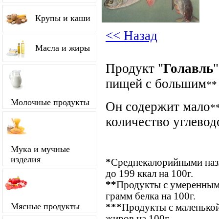
Крупы и каши
<< Назад
Масла и жиры
Продукт "
Голавль
пищей с большим
**
Молочные продукты
Он содержит мало
*
количество углевод
Мука и мучные
изделия
*
Среднекалорийными назы
до 199 ккал на 100г.
**
Продукты с умеренным
грамм белка на 100г.
Мясные продукты
***
Продукты с маленькой
жиров на 100г.