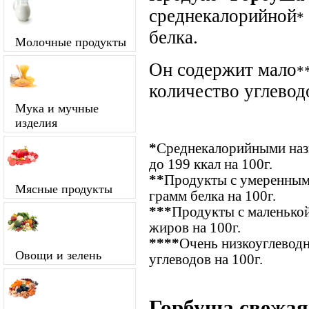
среднекалорийной
*
белка.
Молочные продукты
Он содержит мало
*
количество углевод
Мука и мучные
изделия
*
Среднекалорийными назы
до 199 ккал на 100г.
**
Продукты с умеренным
Мясные продукты
грамм белка на 100г.
***
Продукты с маленькой
жиров на 100г.
****
Очень низкоуглевод
Овощи и зелень
углеводов на 100г.
Горбуша свежая