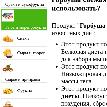
Орехи и сухофрукты
использовать?
Продукт "
Горбуша
Рыба и морепродукты
известных диет.
Снэки
Этот продукт п
Белковая диета 
Сыры и творог
для набора мыш
Этот продукт п
Низкожировая д
Сырье и приправы
массы тела.
Этот продукт п
Фрукты
диеты
. Низкоуг
похудения, сбро