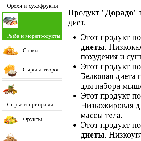
Орехи и сухофрукты
Продукт "
Дорадо
"
диет.
Этот продукт п
Рыба и морепродукты
диеты
. Низкока
Снэки
похудения и суш
Этот продукт п
Сыры и творог
Белковая диета 
для набора мыш
Этот продукт п
Низкожировая д
Сырье и приправы
массы тела.
Фрукты
Этот продукт п
диеты
. Низкоуг