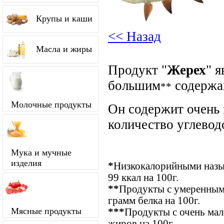
Крупы и каши
<< Назад
Масла и жиры
Продукт "
Жерех
" 
большим
содержа
**
Молочные продукты
Он содержит очень
количество углевод
Мука и мучные
изделия
*
Низкокалорийными назыв
99 ккал на 100г.
**
Продукты с умеренным
грамм белка на 100г.
Мясные продукты
***
Продукты с очень ма
жиров на 100г.