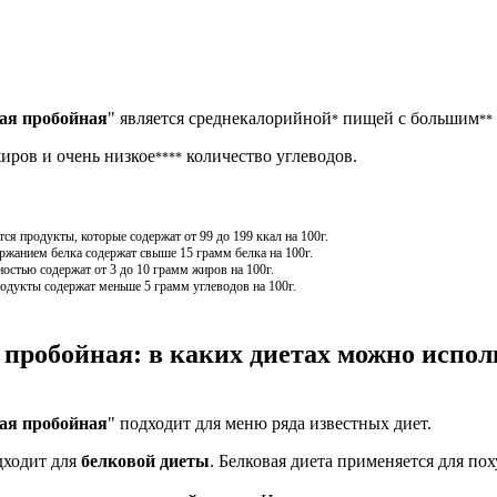
ая пробойная
" является среднекалорийной
пищей с большим
*
**
иров и очень низкое
количество углеводов.
****
я продукты, которые содержат от 99 до 199 ккал на 100г.
жанием белка содержат свыше 15 грамм белка на 100г.
остью содержат от 3 до 10 грамм жиров на 100г.
одукты содержат меньше 5 грамм углеводов на 100г.
пробойная: в каких диетах можно испол
ая пробойная
" подходит для меню ряда известных диет.
дходит для
белковой диеты
. Белковая диета применяется для по