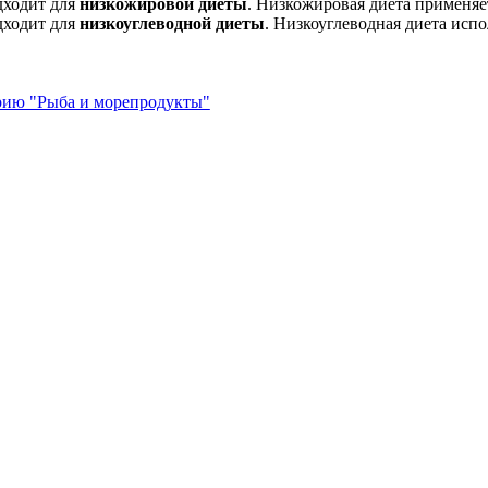
дходит для
низкожировой диеты
. Низкожировая диета применяе
дходит для
низкоуглеводной диеты
. Низкоуглеводная диета испо
орию "Рыба и морепродукты"