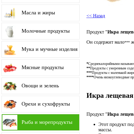
Масла и жиры
<< Назад
Молочные продукты
Продукт "
Икра лещев
Он содержит мало
ж
***
Мука и мучные изделия
*
Среднекалорийными называютс
Мясные продукты
**
Продукты с умеренным содер
***
Продукты с маленькой жирн
****
Очень низкоуглеводные пр
Овощи и зелень
Икра лещевая 
Орехи и сухофрукты
Продукт "
Икра лещев
Рыба и морепродукты
Этот продукт по
массы.