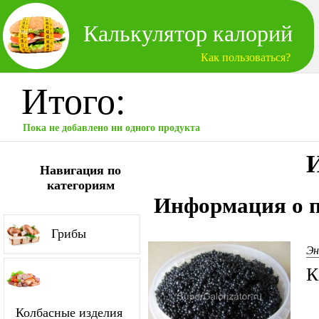
Калькулятор калорий
Как пользоваться?
Итого:
Пока не добавлено ни одного продукта
И
Навигация по
категориям
Информация о п
Грибы
Эн
К
Колбасные изделия