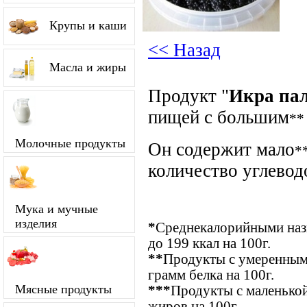
Крупы и каши
<< Назад
Масла и жиры
Продукт "
Икра пал
пищей с большим
**
Молочные продукты
Он содержит мало
*
количество углевод
Мука и мучные
изделия
*
Среднекалорийными назы
до 199 ккал на 100г.
**
Продукты с умеренным
грамм белка на 100г.
Мясные продукты
***
Продукты с маленькой
жиров на 100г.