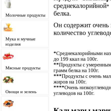
среднекалорийной
*
белка.
Молочные продукты
Он содержит очень
количество углевод
Мука и мучные
изделия
*
Среднекалорийными назы
до 199 ккал на 100г.
**
Продукты с умеренным
Мясные продукты
грамм белка на 100г.
***
Продукты с очень ма
жиров на 100г.
****
Очень низкоуглевод
Овощи и зелень
углеводов на 100г.
Кальмары марин