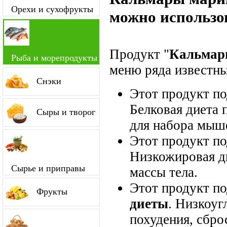
Орехи и сухофрукты
можно использо
Продукт "
Кальмар
Рыба и морепродукты
меню ряда известны
Снэки
Этот продукт п
Белковая диета 
Сыры и творог
для набора мыш
Этот продукт п
Низкожировая д
Сырье и приправы
массы тела.
Этот продукт п
Фрукты
диеты
. Низкоуг
похудения, сбро