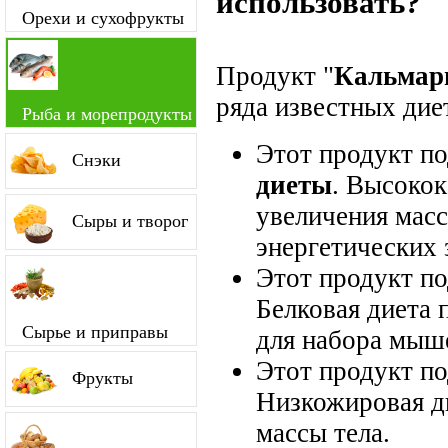
использовать?
Орехи и сухофрукты
Продукт "
Кальмар
ряда известных диет
Рыба и морепродукты
Этот продукт п
Снэки
диеты
. Высокок
увеличения мас
Сыры и творог
энергетических 
Этот продукт п
Белковая диета 
Сырье и приправы
для набора мыш
Этот продукт п
Фрукты
Низкожировая д
массы тела.