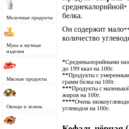
среднекалорийной
*
белка.
Молочные продукты
Он содержит мало
*
количество углевод
Мука и мучные
изделия
*
Среднекалорийными назы
до 199 ккал на 100г.
**
Продукты с умеренным
Мясные продукты
грамм белка на 100г.
***
Продукты с маленькой
жиров на 100г.
****
Очень низкоуглевод
Овощи и зелень
углеводов на 100г.
Кефаль чёрная (