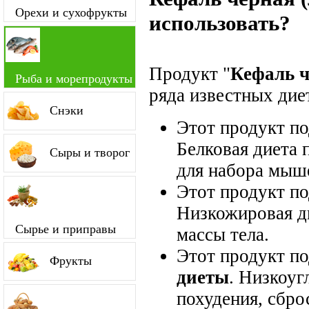
Орехи и сухофрукты
использовать?
Продукт "
Кефаль ч
Рыба и морепродукты
ряда известных диет
Снэки
Этот продукт п
Белковая диета 
Сыры и творог
для набора мыш
Этот продукт п
Низкожировая д
Сырье и приправы
массы тела.
Этот продукт п
Фрукты
диеты
. Низкоуг
похудения, сбро