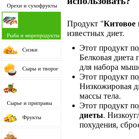
использовать?
Орехи и сухофрукты
Продукт "
Китовое 
известных диет.
Рыба и морепродукты
Этот продукт п
Снэки
Белковая диета 
для набора мыш
Сыры и творог
Этот продукт п
Низкожировая д
массы тела.
Сырье и приправы
Этот продукт п
диеты
. Низкоуг
Фрукты
похудения, сбро