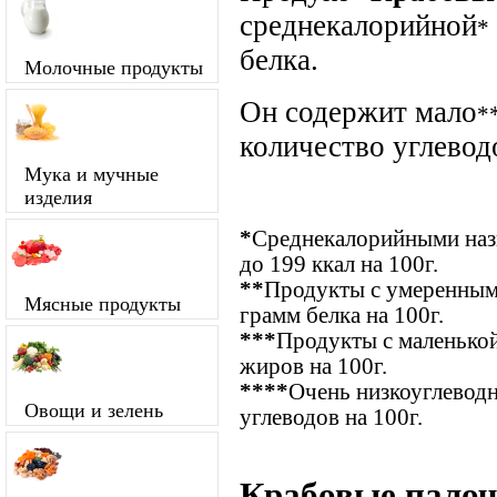
среднекалорийной
*
белка.
Молочные продукты
Он содержит мало
*
количество углевод
Мука и мучные
изделия
*
Среднекалорийными назы
до 199 ккал на 100г.
**
Продукты с умеренным
Мясные продукты
грамм белка на 100г.
***
Продукты с маленькой
жиров на 100г.
****
Очень низкоуглевод
Овощи и зелень
углеводов на 100г.
Крабовые палоч