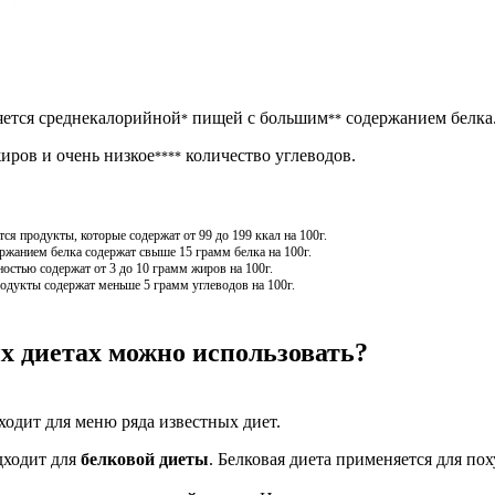
яется среднекалорийной
пищей с большим
содержанием белка
*
**
иров и очень низкое
количество углеводов.
****
я продукты, которые содержат от 99 до 199 ккал на 100г.
жанием белка содержат свыше 15 грамм белка на 100г.
остью содержат от 3 до 10 грамм жиров на 100г.
одукты содержат меньше 5 грамм углеводов на 100г.
х диетах можно использовать?
ходит для меню ряда известных диет.
дходит для
белковой диеты
. Белковая диета применяется для по