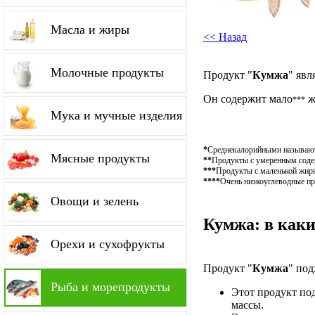
Масла и жиры
<< Назад
Молочные продукты
Продукт "
Кумжа
" явл
Он содержит мало
ж
***
Мука и мучные изделия
*
Среднекалорийными называютс
Мясные продукты
**
Продукты с умеренным содер
***
Продукты с маленькой жирн
****
Очень низкоуглеводные пр
Овощи и зелень
Кумжа: в каки
Орехи и сухофрукты
Продукт "
Кумжа
" под
Рыба и морепродукты
Этот продукт по
массы.