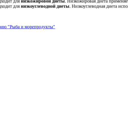
дходит для
низкожировой диеты
. Низкожировая диета применяе
дходит для
низкоуглеводной диеты
. Низкоуглеводная диета испо
орию "Рыба и морепродукты"