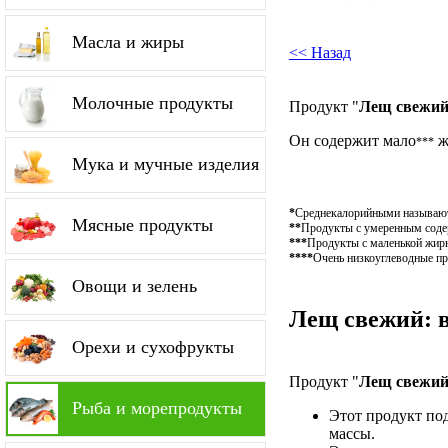
Масла и жиры
<< Назад
Молочные продукты
Продукт "
Лещ свежи
Он содержит мало
ж
***
Мука и мучные изделия
*
Среднекалорийными называютс
Мясные продукты
**
Продукты с умеренным содер
***
Продукты с маленькой жирн
****
Очень низкоуглеводные пр
Овощи и зелень
Лещ свежий: в
Орехи и сухофрукты
Продукт "
Лещ свежи
Рыба и морепродукты
Этот продукт по
массы.