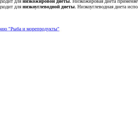
дходит для
низкожировой диеты
. Низкожировая диета применяе
дходит для
низкоуглеводной диеты
. Низкоуглеводная диета испо
орию "Рыба и морепродукты"