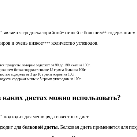
й
" является среднекалорийной
пищей с большим
содержанием 
*
**
иров и очень низкое
количество углеводов.
****
я продукты, которые содержат от 99 до 199 ккал на 100г.
жанием белка содержат свыше 15 грамм белка на 100г.
остью содержат от 3 до 10 грамм жиров на 100г.
одукты содержат меньше 5 грамм углеводов на 100г.
 каких диетах можно использовать?
й
" подходит для меню ряда известных диет.
дходит для
белковой диеты
. Белковая диета применяется для по