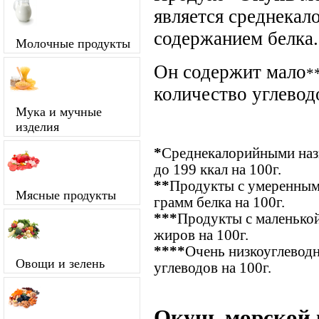
является среднекал
содержанием белка.
Молочные продукты
Он содержит мало
*
количество углевод
Мука и мучные
изделия
*
Среднекалорийными назы
до 199 ккал на 100г.
**
Продукты с умеренным
Мясные продукты
грамм белка на 100г.
***
Продукты с маленькой
жиров на 100г.
****
Очень низкоуглевод
Овощи и зелень
углеводов на 100г.
Окунь морской 