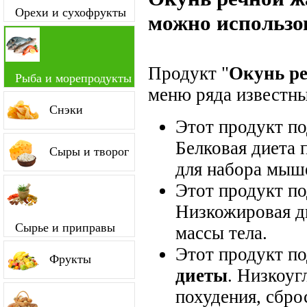
Орехи и сухофрукты
можно использо
Продукт "
Окунь р
Рыба и морепродукты
меню ряда известны
Снэки
Этот продукт п
Белковая диета 
Сыры и творог
для набора мыш
Этот продукт п
Низкожировая д
Сырье и приправы
массы тела.
Этот продукт п
Фрукты
диеты
. Низкоуг
похудения, сбро