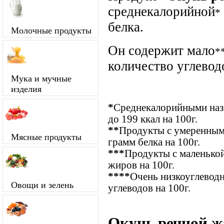
среднекалорийной
*
белка.
Молочные продукты
Он содержит мало
*
количество углевод
Мука и мучные
изделия
*
Среднекалорийными назы
до 199 ккал на 100г.
**
Продукты с умеренным
Мясные продукты
грамм белка на 100г.
***
Продукты с маленькой
жиров на 100г.
****
Очень низкоуглевод
Овощи и зелень
углеводов на 100г.
Окунь речной ж