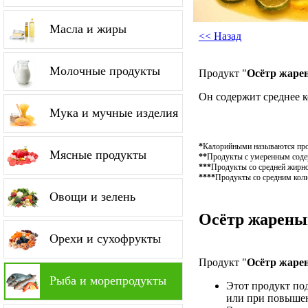
Масла и жиры
<< Назад
Молочные продукты
Продукт "
Осётр жаре
Он содержит среднее 
Мука и мучные изделия
*
Калорийными называются проду
Мясные продукты
**
Продукты с умеренным содер
***
Продукты со средней жирно
****
Продукты со средним коли
Овощи и зелень
Осётр жареный
Орехи и сухофрукты
Продукт "
Осётр жаре
Рыба и морепродукты
Этот продукт по
или при повышен