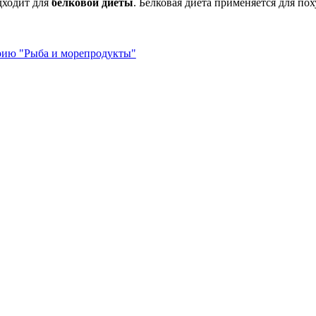
дходит для
белковой диеты
. Белковая диета применяется для по
орию "Рыба и морепродукты"