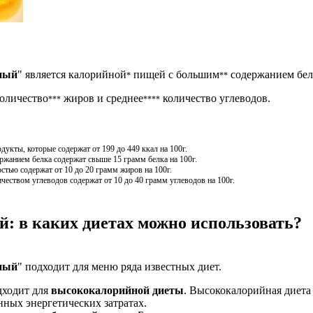
ный
" является калорийной
пищей с большим
содержанием бел
*
**
количество
жиров и среднее
количество углеводов.
***
****
кты, которые содержат от 199 до 449 ккал на 100г.
жанием белка содержат свыше 15 грамм белка на 100г.
стью содержат от 10 до 20 грамм жиров на 100г.
чеством углеводов содержат от 10 до 40 грамм углеводов на 100г.
: в каких диетах можно использовать?
ный
" подходит для меню ряда известных диет.
дходит для
высококалорийной диеты
. Высококалорийная диета 
ных энергетических затратах.