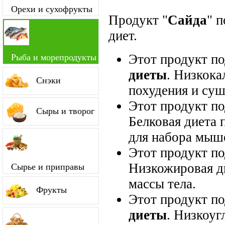
Орехи и сухофрукты
Продукт "
Сайда
" 
диет.
Этот продукт п
Рыба и морепродукты
диеты
. Низкока
Снэки
похудения и суш
Этот продукт п
Сыры и творог
Белковая диета 
для набора мыш
Этот продукт п
Низкожировая д
Сырье и приправы
массы тела.
Фрукты
Этот продукт п
диеты
. Низкоуг