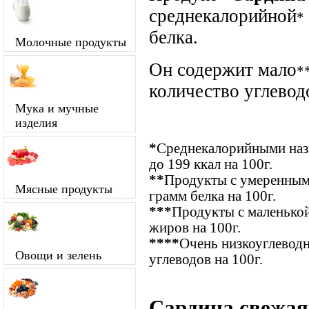
среднекалорийной
*
белка.
Молочные продукты
Он содержит мало
*
количество углевод
Мука и мучные
изделия
*
Среднекалорийными назы
до 199 ккал на 100г.
**
Продукты с умеренным
Мясные продукты
грамм белка на 100г.
***
Продукты с маленькой
жиров на 100г.
****
Очень низкоуглевод
Овощи и зелень
углеводов на 100г.
Сардина свежая