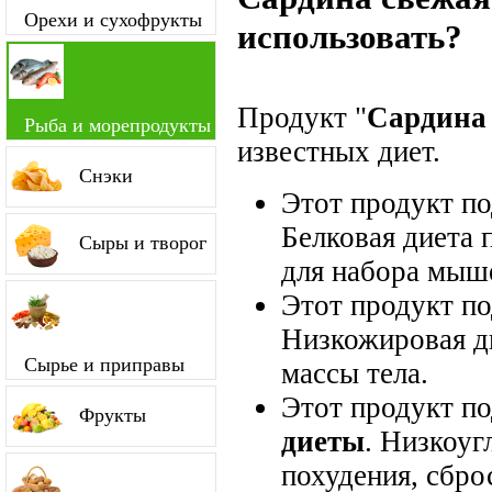
Орехи и сухофрукты
использовать?
Продукт "
Сардина
Рыба и морепродукты
известных диет.
Снэки
Этот продукт п
Белковая диета 
Сыры и творог
для набора мыш
Этот продукт п
Низкожировая д
Сырье и приправы
массы тела.
Этот продукт п
Фрукты
диеты
. Низкоуг
похудения, сбро