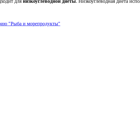
дходит для
низкоуглеводной диеты
. Низкоуглеводная диета испо
орию "Рыба и морепродукты"