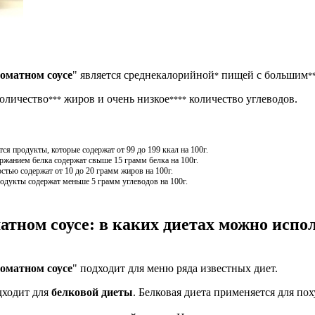
оматном соусе
" является среднекалорийной
пищей с большим
*
*
количество
жиров и очень низкое
количество углеводов.
***
****
я продукты, которые содержат от 99 до 199 ккал на 100г.
жанием белка содержат свыше 15 грамм белка на 100г.
стью содержат от 10 до 20 грамм жиров на 100г.
одукты содержат меньше 5 грамм углеводов на 100г.
атном соусе: в каких диетах можно испо
оматном соусе
" подходит для меню ряда известных диет.
дходит для
белковой диеты
. Белковая диета применяется для по