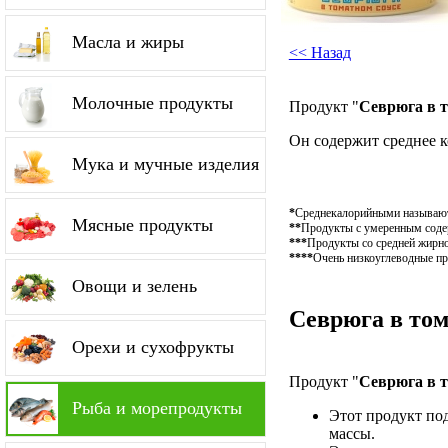
Масла и жиры
<< Назад
Молочные продукты
Продукт "
Севрюга в т
Он содержит среднее 
Мука и мучные изделия
*
Среднекалорийными называютс
Мясные продукты
**
Продукты с умеренным содер
***
Продукты со средней жирно
****
Очень низкоуглеводные пр
Овощи и зелень
Севрюга в том
Орехи и сухофрукты
Продукт "
Севрюга в т
Рыба и морепродукты
Этот продукт по
массы.