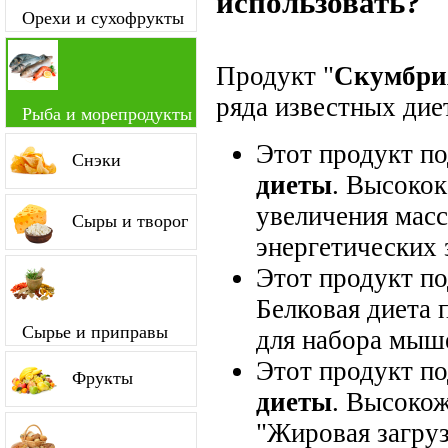
использовать?
Орехи и сухофрукты
Продукт "
Скумбри
ряда известных диет
Рыба и морепродукты
Этот продукт п
Снэки
диеты
. Высокок
увеличения мас
Сыры и творог
энергетических 
Этот продукт п
Белковая диета 
Сырье и приправы
для набора мыш
Этот продукт п
Фрукты
диеты
. Высокож
"Жировая загруз