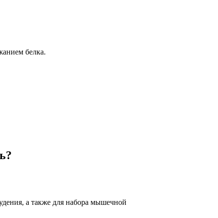
анием белка.
ь?
худения, а также для набора мышечной