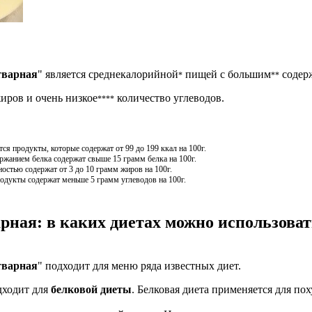
тварная
" является среднекалорийной
пищей с большим
содерж
*
**
иров и очень низкое
количество углеводов.
****
я продукты, которые содержат от 99 до 199 ккал на 100г.
жанием белка содержат свыше 15 грамм белка на 100г.
остью содержат от 3 до 10 грамм жиров на 100г.
одукты содержат меньше 5 грамм углеводов на 100г.
рная: в каких диетах можно использоват
тварная
" подходит для меню ряда известных диет.
дходит для
белковой диеты
. Белковая диета применяется для по