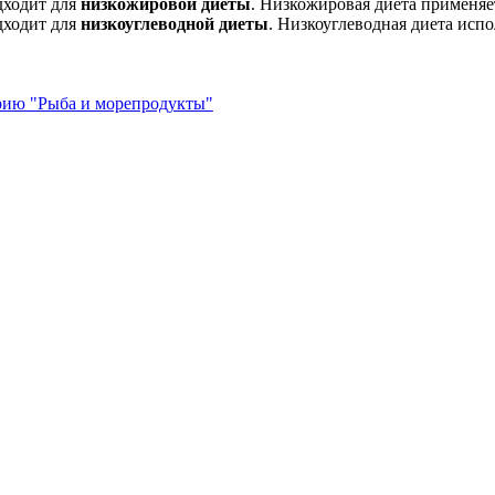
дходит для
низкожировой диеты
. Низкожировая диета применяе
дходит для
низкоуглеводной диеты
. Низкоуглеводная диета испо
орию "Рыба и морепродукты"