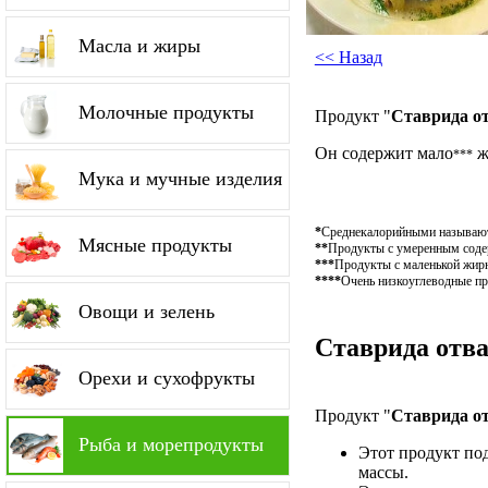
Масла и жиры
<< Назад
Молочные продукты
Продукт "
Ставрида о
Он содержит мало
ж
***
Мука и мучные изделия
*
Среднекалорийными называютс
Мясные продукты
**
Продукты с умеренным содер
***
Продукты с маленькой жирн
****
Очень низкоуглеводные пр
Овощи и зелень
Ставрида отва
Орехи и сухофрукты
Продукт "
Ставрида о
Рыба и морепродукты
Этот продукт по
массы.