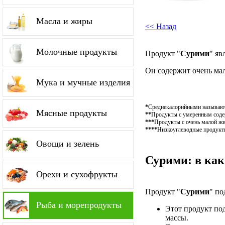
Масла и жиры
<< Назад
Молочные продукты
Продукт "
Сурими
" яв
Он содержит очень ма
Мука и мучные изделия
*
Среднекалорийными называютс
Мясные продукты
**
Продукты с умеренным содер
***
Продукты с очень малой жи
****
Низкоуглеводные продукты
Овощи и зелень
Сурими: в как
Орехи и сухофрукты
Продукт "
Сурими
" по
Рыба и морепродукты
Этот продукт по
массы.