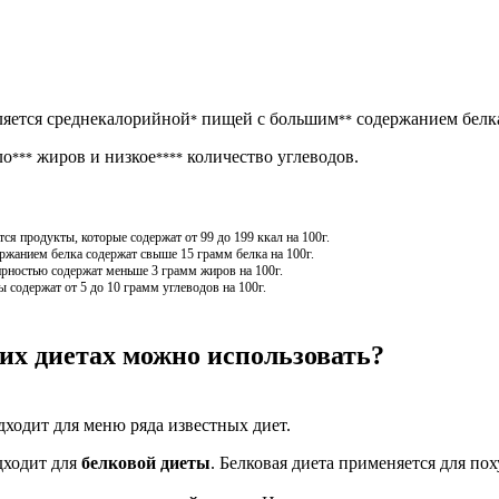
ляется среднекалорийной
пищей с большим
содержанием белк
*
**
ло
жиров и низкое
количество углеводов.
***
****
я продукты, которые содержат от 99 до 199 ккал на 100г.
жанием белка содержат свыше 15 грамм белка на 100г.
рностью содержат меньше 3 грамм жиров на 100г.
 содержат от 5 до 10 грамм углеводов на 100г.
их диетах можно использовать?
дходит для меню ряда известных диет.
дходит для
белковой диеты
. Белковая диета применяется для по