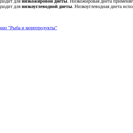
дходит для
низкожировой диеты
. Низкожировая диета применяе
дходит для
низкоуглеводной диеты
. Низкоуглеводная диета испо
орию "Рыба и морепродукты"