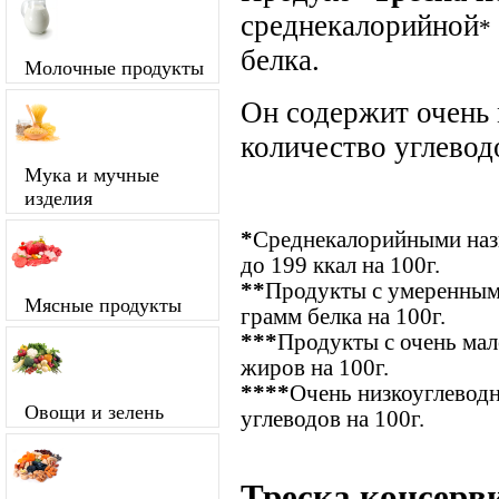
среднекалорийной
*
белка.
Молочные продукты
Он содержит очень
количество углевод
Мука и мучные
изделия
*
Среднекалорийными назы
до 199 ккал на 100г.
**
Продукты с умеренным
Мясные продукты
грамм белка на 100г.
***
Продукты с очень ма
жиров на 100г.
****
Очень низкоуглевод
Овощи и зелень
углеводов на 100г.
Треска консерв