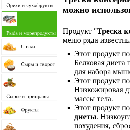
Орехи и сухофрукты
можно использо
Продукт "
Треска к
Рыба и морепродукты
меню ряда известны
Снэки
Этот продукт п
Белковая диета 
Сыры и творог
для набора мыш
Этот продукт п
Низкожировая д
Сырье и приправы
массы тела.
Этот продукт п
Фрукты
диеты
. Низкоуг
похудения, сбро