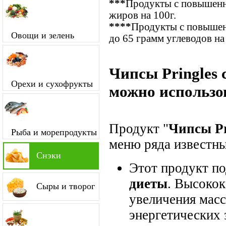
***
Продукты с повышенн
жиров на 100г.
****
Продукты с повышен
Овощи и зелень
до 65 грамм углеводов на
Чипсы Pringles 
Орехи и сухофрукты
можно использо
Продукт "
Чипсы Pr
Рыба и морепродукты
меню ряда известны
Снэки
Этот продукт п
диеты
. Высокок
Сыры и творог
увеличения мас
энергетических 