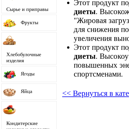
Этот продукт п
Сырье и приправы
диеты
. Высокож
"Жировая загруз
Фрукты
для снижения по
увеличения вын
Этот продукт п
Хлебобулочные
диеты
. Высокоу
изделия
повышенных энер
спортсменами.
Ягоды
Яйца
<< Вернуться в кат
Кондитерские