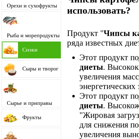
Орехи и сухофрукты
использовать?
Продукт "
Чипсы к
Рыба и морепродукты
ряда известных диет
Снэки
Этот продукт п
диеты
. Высокок
Сыры и творог
увеличения мас
энергетических 
Этот продукт п
Сырье и приправы
диеты
. Высокож
"Жировая загруз
Фрукты
для снижения по
увеличения вын