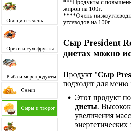
***
Продукты с повышенн
жиров на 100г.
****
Очень низкоуглевод
Овощи и зелень
углеводов на 100г.
Сыр President R
Орехи и сухофрукты
диетах можно и
Продукт "
Сыр Pres
Рыба и морепродукты
подходит для меню 
Снэки
Этот продукт п
диеты
. Высокок
Сыры и творог
увеличения мас
энергетических 