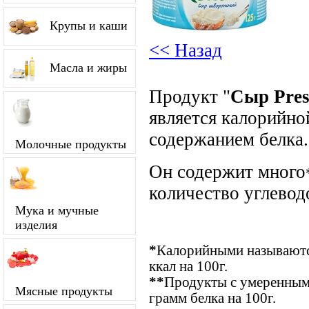
Крупы и каши
<< Назад
Масла и жиры
Продукт "
Сыр Pres
является калорийно
содержанием белка.
Молочные продукты
Он содержит много
количество углевод
Мука и мучные
изделия
*
Калорийными называются
ккал на 100г.
**
Продукты с умеренным 
Мясные продукты
грамм белка на 100г.