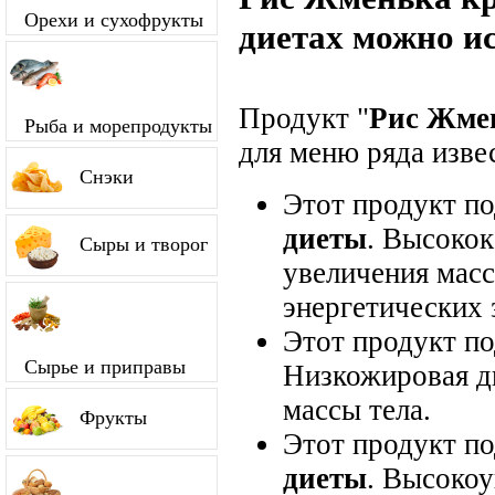
Орехи и сухофрукты
диетах можно и
Продукт "
Рис Жме
Рыба и морепродукты
для меню ряда изве
Снэки
Этот продукт п
диеты
. Высокок
Сыры и творог
увеличения мас
энергетических 
Этот продукт п
Сырье и приправы
Низкожировая д
массы тела.
Фрукты
Этот продукт п
диеты
. Высокоу