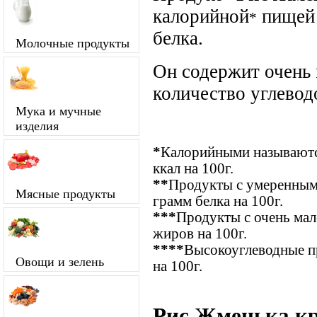
калорийной
пищей 
*
белка.
Молочные продукты
Он содержит очень
количество углевод
Мука и мучные
изделия
*
Калорийными называются
ккал на 100г.
**
Продукты с умеренным 
Мясные продукты
грамм белка на 100г.
***
Продукты с очень ма
жиров на 100г.
****
Высокоуглеводные п
Овощи и зелень
на 100г.
Рис Жменька кр