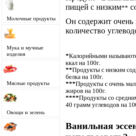
пищей с низким
с
**
Молочные продукты
Он содержит очень
количество углевод
Мука и мучные
изделия
*
Калорийными называются
ккал на 100г.
**
Продукты с низким сод
белка на 100г.
Мясные продукты
***
Продукты с очень ма
жиров на 100г.
****
Продукты со средним
40 грамм углеводов на 10
Овощи и зелень
Ванильная эссе