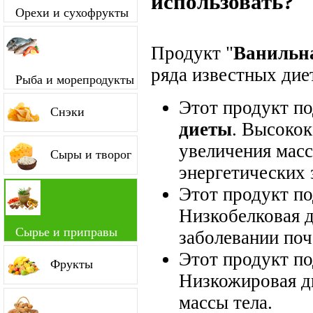
использовать?
Орехи и сухофрукты
Продукт "
Ванильна
ряда известных диет
Рыба и морепродукты
Этот продукт п
Снэки
диеты
. Высокок
увеличения мас
Сыры и творог
энергетических 
Этот продукт п
Низкобелковая д
Сырье и приправы
заболевании поч
Этот продукт п
Фрукты
Низкожировая д
массы тела.