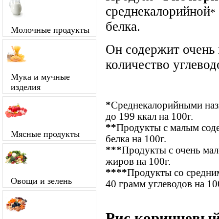
среднекалорийной
*
белка.
Молочные продукты
Он содержит очень
количество углевод
Мука и мучные
изделия
*
Среднекалорийными назы
до 199 ккал на 100г.
**
Продукты с малым соде
Мясные продукты
белка на 100г.
***
Продукты с очень ма
жиров на 100г.
****
Продукты со средним
Овощи и зелень
40 грамм углеводов на 10
Рис коричневый