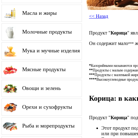
Масла и жиры
<< Назад
Молочные продукты
Продукт "
Корица
" яв
Он содержит мало
ж
***
Мука и мучные изделия
*
Калорийными называются проду
Мясные продукты
**
Продукты с малым содержание
***
Продукты с маленькой жирн
****
Высокоуглеводные продукт
Овощи и зелень
Корица: в как
Орехи и сухофрукты
Продукт "
Корица
" по
Рыба и морепродукты
Этот продукт по
или при повышен