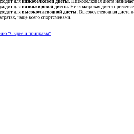
дходит для
низкобелковой диеты
. Низкобелковая диета назначае
дходит для
низкожировой диеты
. Низкожировая диета применяе
дходит для
высокоуглеводной диеты
. Высокоуглеводная диета 
атратах, чаще всего спортсменами.
орию "Сырье и приправы"