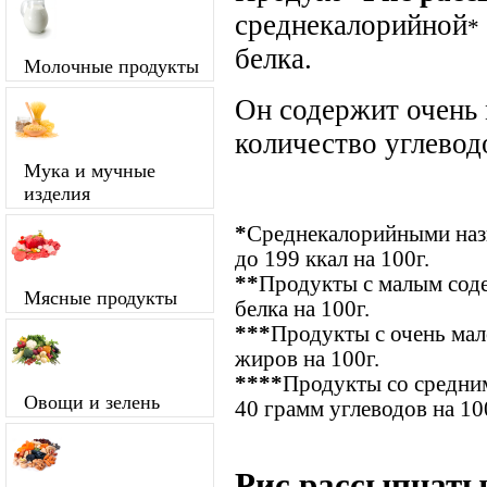
среднекалорийной
*
белка.
Молочные продукты
Он содержит очень
количество углевод
Мука и мучные
изделия
*
Среднекалорийными назы
до 199 ккал на 100г.
**
Продукты с малым соде
Мясные продукты
белка на 100г.
***
Продукты с очень ма
жиров на 100г.
****
Продукты со средним
Овощи и зелень
40 грамм углеводов на 10
Рис рассыпчаты