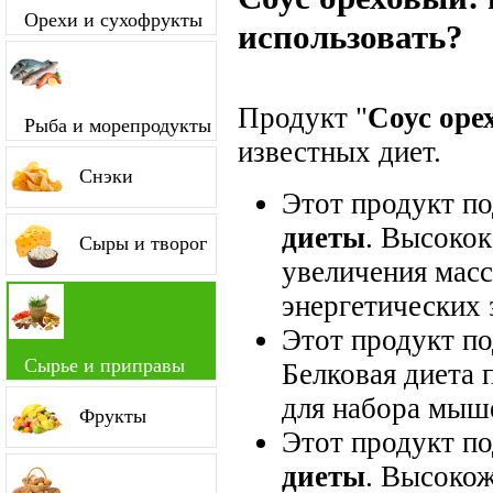
Орехи и сухофрукты
использовать?
Продукт "
Соус оре
Рыба и морепродукты
известных диет.
Снэки
Этот продукт п
диеты
. Высокок
Сыры и творог
увеличения мас
энергетических 
Этот продукт п
Сырье и приправы
Белковая диета 
для набора мыш
Фрукты
Этот продукт п
диеты
. Высокож