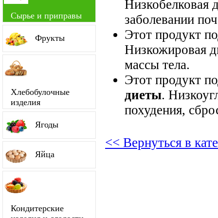
Низкобелковая д
Сырье и приправы
заболевании поч
Этот продукт п
Фрукты
Низкожировая д
массы тела.
Этот продукт п
Хлебобулочные
диеты
. Низкоуг
изделия
похудения, сбро
Ягоды
<< Вернуться в кат
Яйца
Кондитерские