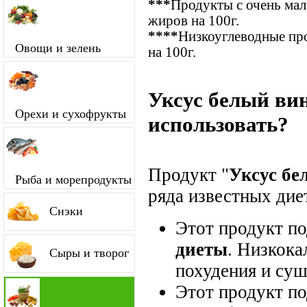
***
Продукты с очень ма
жиров на 100г.
****
Низкоуглеводные про
Овощи и зелень
на 100г.
Уксус белый ви
Орехи и сухофрукты
использовать?
Продукт "
Уксус б
Рыба и морепродукты
ряда известных диет
Снэки
Этот продукт п
диеты
. Низкока
Сыры и творог
похудения и суш
Этот продукт п