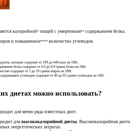
ляется калорийной
пищей с умеренным
содержанием белка.
*
**
иров и повышенное
количество углеводов.
****
кты, которые содержат от 199 до 449 ккал на 100г.
анием белка содержат от 4.9 до 9.9 грамм белка на 100г.
остью содержат от 3 до 10 грамм жиров на 100г.
держанием углеводов содержат от 40 до 65 грамм углеводов на 100г.
их диетах можно использовать?
дходит для меню ряда известных диет.
дходит для
высококалорийной диеты
. Высококалорийная диета 
ных энергетических затратах.