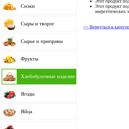
Этот продукт по
Снэки
Этот продукт по
энергетических з
Сыры и творог
<< Вернуться в катег
Сырье и приправы
Фрукты
Хлебобулочные изделия
Ягоды
Яйца