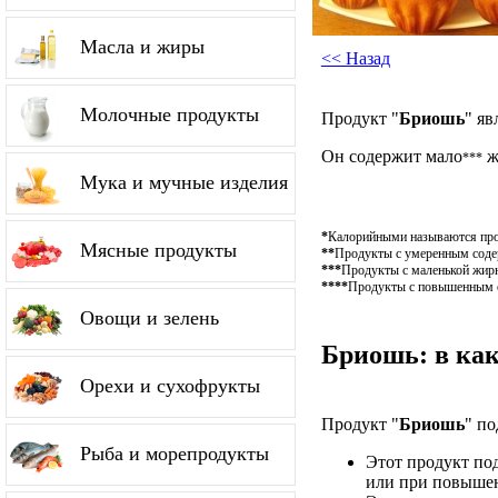
Масла и жиры
<< Назад
Молочные продукты
Продукт "
Бриошь
" яв
Он содержит мало
ж
***
Мука и мучные изделия
*
Калорийными называются проду
Мясные продукты
**
Продукты с умеренным содерж
***
Продукты с маленькой жирн
****
Продукты с повышенным со
Овощи и зелень
Бриошь: в как
Орехи и сухофрукты
Продукт "
Бриошь
" по
Рыба и морепродукты
Этот продукт по
или при повышен