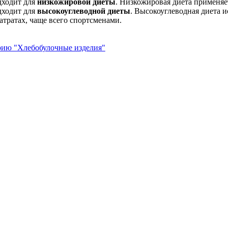
дходит для
низкожировой диеты
. Низкожировая диета применяе
дходит для
высокоуглеводной диеты
. Высокоуглеводная диета 
атратах, чаще всего спортсменами.
орию "Хлебобулочные изделия"