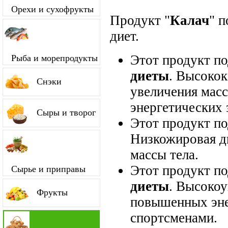
Орехи и сухофрукты
Продукт "
Калач
" 
диет.
Этот продукт п
Рыба и морепродукты
диеты
. Высокок
Снэки
увеличения мас
энергетических 
Сыры и творог
Этот продукт п
Низкожировая д
массы тела.
Этот продукт п
Сырье и приправы
диеты
. Высокоу
Фрукты
повышенных энер
спортсменами.