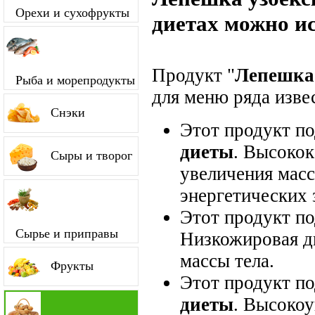
Орехи и сухофрукты
диетах можно и
Продукт "
Лепешка 
Рыба и морепродукты
для меню ряда изве
Снэки
Этот продукт п
диеты
. Высокок
Сыры и творог
увеличения мас
энергетических 
Этот продукт п
Сырье и приправы
Низкожировая д
массы тела.
Фрукты
Этот продукт п
диеты
. Высокоу