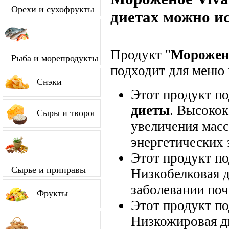
Орехи и сухофрукты
диетах можно и
Продукт "
Морожено
Рыба и морепродукты
подходит для меню 
Снэки
Этот продукт п
диеты
. Высокок
Сыры и творог
увеличения мас
энергетических 
Этот продукт п
Сырье и приправы
Низкобелковая д
заболевании поч
Фрукты
Этот продукт п
Низкожировая д