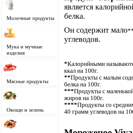
является калорийно
белка.
Молочные продукты
Он содержит мало
*
углеводов.
Мука и мучные
изделия
*
Калорийными называются
ккал на 100г.
**
Продукты с малым соде
Мясные продукты
белка на 100г.
***
Продукты с маленькой
жиров на 100г.
****
Продукты со средним
Овощи и зелень
40 грамм углеводов на 10
Мороженое Viva