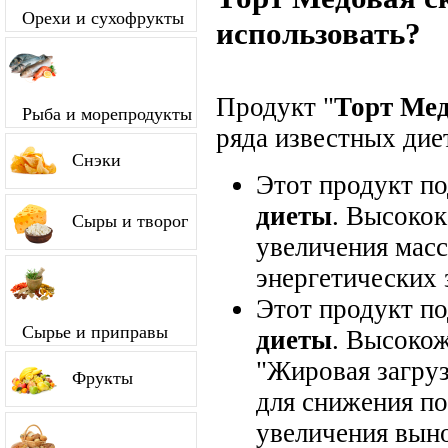
Орехи и сухофрукты
использовать?
Продукт "
Торт Мед
Рыба и морепродукты
ряда известных диет
Снэки
Этот продукт п
диеты
. Высокок
Сыры и творог
увеличения мас
энергетических 
Этот продукт п
Сырье и приправы
диеты
. Высокож
"Жировая загруз
Фрукты
для снижения по
увеличения вын