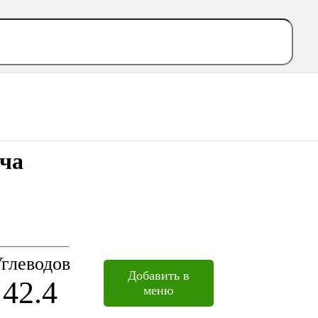
ча
глеводов
Добавить в
42.4
меню