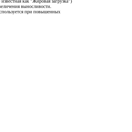
 известная как "Жировая загрузка")
величения выносливости.
используется при повышенных