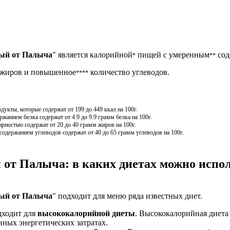
ый от Палыча
" является калорийной
пищей с умеренным
сод
*
**
жиров и повышенное
количество углеводов.
****
кты, которые содержат от 199 до 449 ккал на 100г.
анием белка содержат от 4.9 до 9.9 грамм белка на 100г.
ностью содержат от 20 до 40 грамм жиров на 100г.
держанием углеводов содержат от 40 до 65 грамм углеводов на 100г.
от Палыча: в каких диетах можно испо
ый от Палыча
" подходит для меню ряда известных диет.
дходит для
высококалорийной диеты
. Высококалорийная диета 
ных энергетических затратах.