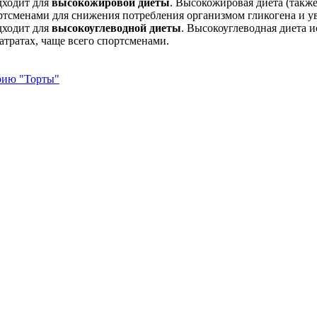
дходит для
высокожировой диеты
. Высокожировая диета (также
ртсменами для снижения потребления организмом гликогена и у
дходит для
высокоуглеводной диеты
. Высокоуглеводная диета 
атратах, чаще всего спортсменами.
орию "Торты"