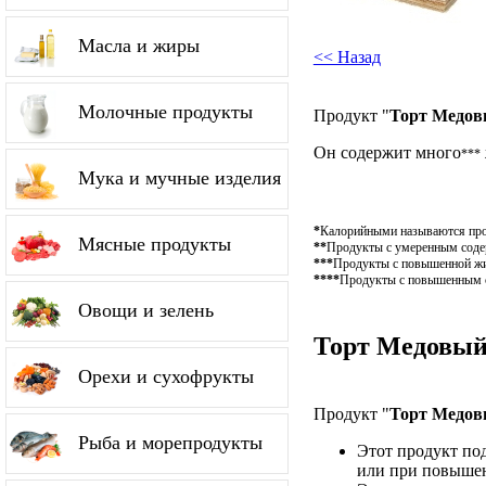
Масла и жиры
<< Назад
Молочные продукты
Продукт "
Торт Медов
Он содержит много
***
Мука и мучные изделия
*
Калорийными называются проду
Мясные продукты
**
Продукты с умеренным содерж
***
Продукты с повышенной жир
****
Продукты с повышенным со
Овощи и зелень
Торт Медовый 
Орехи и сухофрукты
Продукт "
Торт Медов
Рыба и морепродукты
Этот продукт по
или при повышен