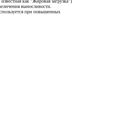
 известная как "Жировая загрузка")
величения выносливости.
используется при повышенных