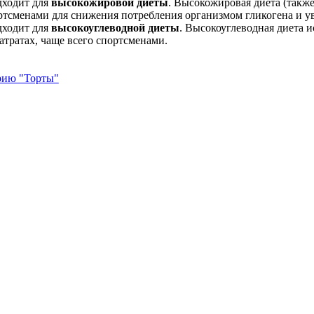
дходит для
высокожировой диеты
. Высокожировая диета (также
ртсменами для снижения потребления организмом гликогена и у
дходит для
высокоуглеводной диеты
. Высокоуглеводная диета 
атратах, чаще всего спортсменами.
орию "Торты"