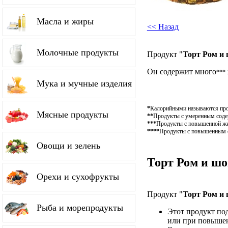
Масла и жиры
<< Назад
Молочные продукты
Продукт "
Торт Ром и
Он содержит много
***
Мука и мучные изделия
*
Калорийными называются проду
Мясные продукты
**
Продукты с умеренным содерж
***
Продукты с повышенной жир
****
Продукты с повышенным со
Овощи и зелень
Торт Ром и шо
Орехи и сухофрукты
Продукт "
Торт Ром и
Рыба и морепродукты
Этот продукт по
или при повышен