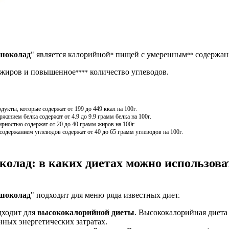
 шоколад
" является калорийной
пищей с умеренным
содержан
*
**
жиров и повышенное
количество углеводов.
****
кты, которые содержат от 199 до 449 ккал на 100г.
анием белка содержат от 4.9 до 9.9 грамм белка на 100г.
ностью содержат от 20 до 40 грамм жиров на 100г.
держанием углеводов содержат от 40 до 65 грамм углеводов на 100г.
колад: в каких диетах можно использова
 шоколад
" подходит для меню ряда известных диет.
дходит для
высококалорийной диеты
. Высококалорийная диета 
ных энергетических затратах.