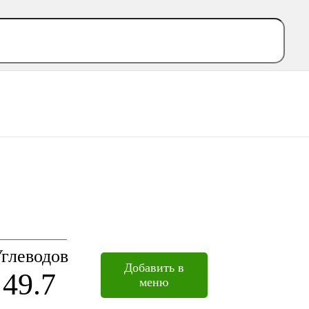
глеводов
Добавить в
49.7
меню